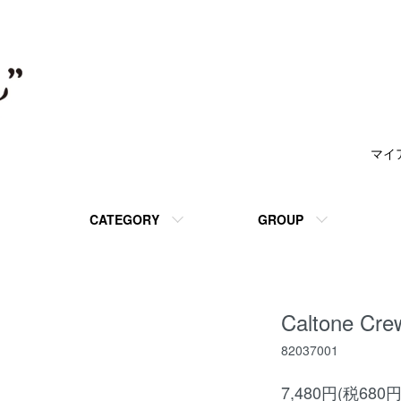
マイ
CATEGORY
GROUP
Caltone Cre
82037001
7,480円(税680円