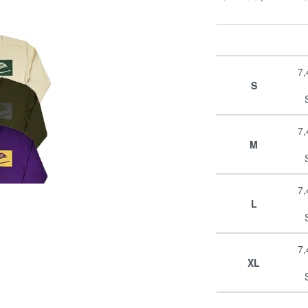
7
S
7
M
7
L
7
XL